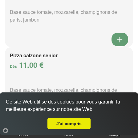
Base sauce tomate, mozzarella, champignons de
paris, jambon
Pizza calzone senior
11.00 €
Dès
Base sauce tomate, mozzarella, champignons de
paris, jambon
Ce site Web utilise des cookies pour vous garantir la
meilleure expérience sur notre site Web
Livraison sur Magny-le-Désert
J'ai compris
Pizza 4 fromages senior
Accueil
Panier
Compte