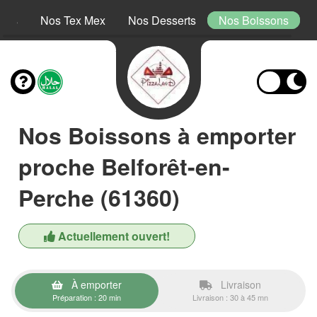
tins
Nos Tex Mex
Nos Desserts
Nos Boissons
Nos Boissons à emporter
proche Belforêt-en-
Perche (61360)
Actuellement ouvert!
À emporter
Livraison
Préparation : 20 min
Livraison : 30 à 45 mn