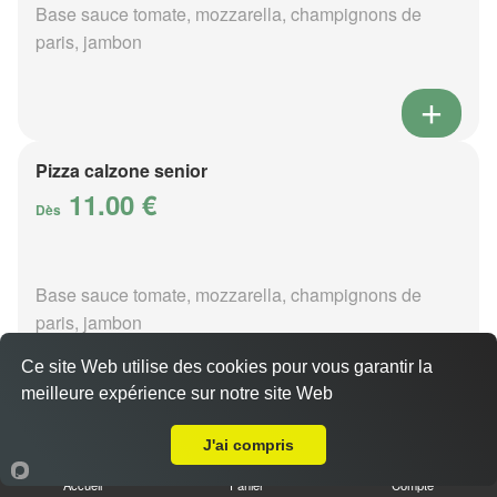
Base sauce tomate, mozzarella, champignons de
paris, jambon
Pizza calzone senior
11.00 €
Dès
Base sauce tomate, mozzarella, champignons de
paris, jambon
Ce site Web utilise des cookies pour vous garantir la
meilleure expérience sur notre site Web
A Emporter sur Belforêt-en-Perche
J'ai compris
Pizza 4 fromages senior
11.00 €
Accueil
Panier
Compte
Dès