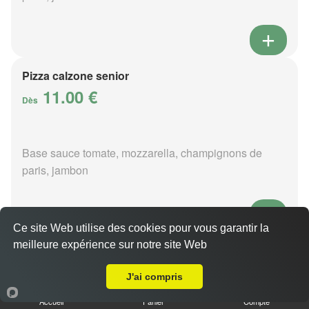
Pizza calzone senior
11.00 €
Dès
Base sauce tomate, mozzarella, champignons de
paris, jambon
Ce site Web utilise des cookies pour vous garantir la
meilleure expérience sur notre site Web
Pizza 4 fromages senior
A Emporter sur Briouze
11.00 €
Dès
J'ai compris
Accueil
Panier
Compte