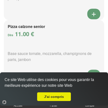
Pizza calzone senior
11.00 €
Dès
Base sauce tomate, mozzarella, champignons de
paris, jambon
Ce site Web utilise des cookies pour vous garantir la
meilleure expérience sur notre site Web
Pizza 4 fromages senior
A Emporter sur Couterne
11.00 €
Dès
J'ai compris
Accueil
Panier
Compte