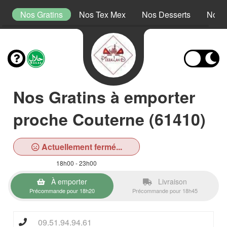
s
Nos Gratins
Nos Tex Mex
Nos Desserts
Nos 
Nos Gratins à emporter
proche Couterne (61410)
Actuellement fermé...
18h00 - 23h00
À emporter
Livraison
Précommande pour 18h20
Précommande pour 18h45
09.51.94.94.61