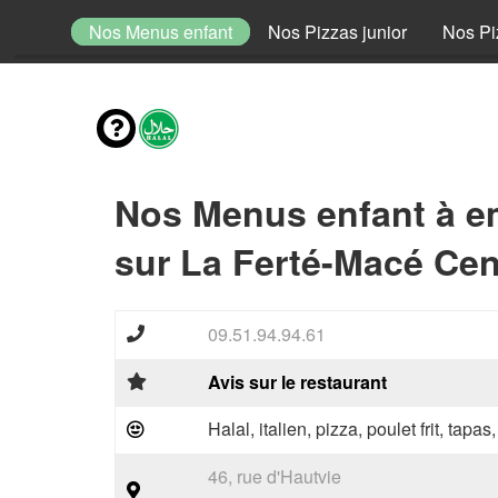
envies
Nos Menus enfant
Nos Pizzas junior
Nos Pi
Nos Menus enfant à e
sur La Ferté-Macé Cen
09.51.94.94.61
Avis sur le restaurant
Halal, italien, pizza, poulet frit, tapas
46, rue d'Hautvie