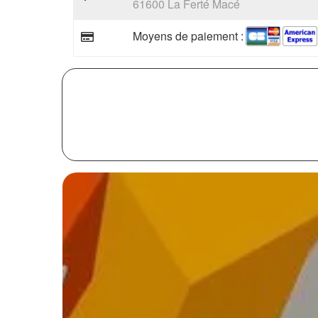
61600 La Ferté Macé
Moyens de paiement :