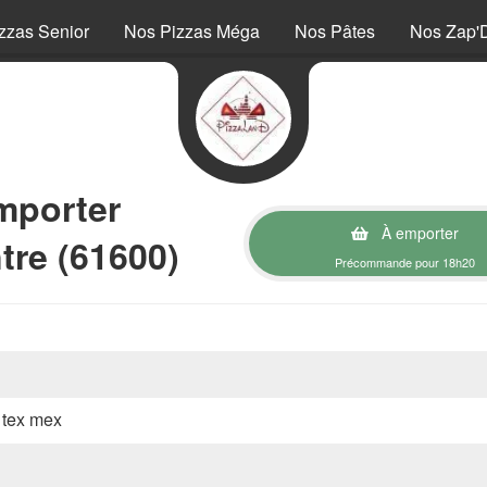
zzas Senior
Nos Pizzas Méga
Nos Pâtes
Nos Zap'
mporter
À emporter
tre (61600)
Précommande pour 18h20
, tex mex