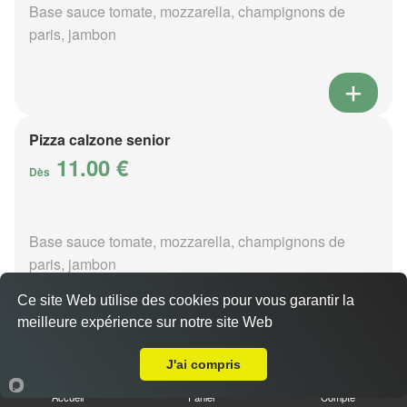
Base sauce tomate, mozzarella, champignons de
paris, jambon
Pizza calzone senior
11.00 €
Dès
Base sauce tomate, mozzarella, champignons de
paris, jambon
Ce site Web utilise des cookies pour vous garantir la
meilleure expérience sur notre site Web
A Emporter sur La Ferté-Macé Grans Ouest
J'ai compris
Pizza 4 fromages senior
11.00 €
Accueil
Panier
Compte
Dès