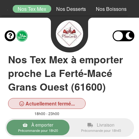
tins
Nos Tex Mex
Nos Desserts
Nos Boissons
Nos Tex Mex à emporter
proche La Ferté-Macé
Grans Ouest (61600)
Actuellement fermé...
18h00 - 23h00
À emporter
Livraison
Précommande pour 18h20
Précommande pour 18h45