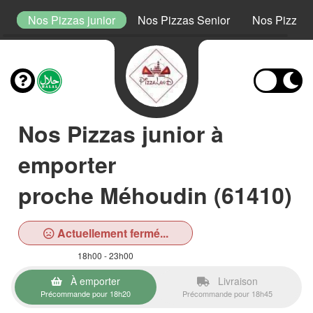
t
Nos Pizzas junior
Nos Pizzas Senior
Nos Pizzas
Nos Pizzas junior à
emporter
proche Méhoudin (61410)
Actuellement fermé...
18h00 - 23h00
À emporter
Livraison
Précommande pour 18h20
Précommande pour 18h45