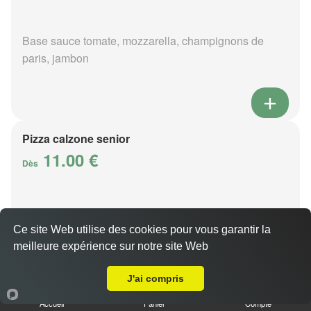
Base sauce tomate, mozzarella, champignons de
paris, jambon
Pizza calzone senior
11.00 €
Dès
Base sauce tomate, mozzarella, champignons de
Ce site Web utilise des cookies pour vous garantir la
paris, jambon
meilleure expérience sur notre site Web
A Emporter sur Méhoudin
J'ai compris
Accueil
Panier
Compte