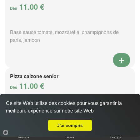
11.00 €
Dès
Base sauce tomate, mozzarella, champignons de
paris, jambon
Pizza calzone senior
11.00 €
Dès
Ce site Web utilise des cookies pour vous garantir la
Base sauce tomate, mozzarella, champignons de
meilleure expérience sur notre site Web
A Emporter sur Saint-Georges-d'Annebecq
paris, jambon
J'ai compris
Accueil
Panier
Compte