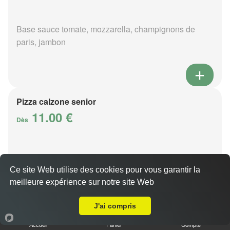
Base sauce tomate, mozzarella, champignons de
paris, jambon
Pizza calzone senior
11.00 €
Dès
Base sauce tomate, mozzarella, champignons de
Ce site Web utilise des cookies pour vous garantir la
paris, jambon
meilleure expérience sur notre site Web
A Emporter sur Saint-Maurice-du-Désert
J'ai compris
Accueil
Panier
Compte