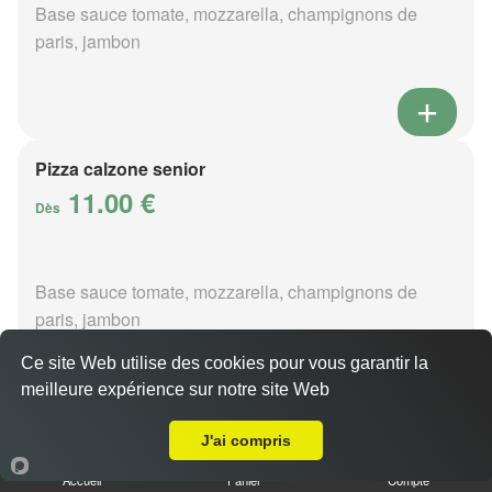
Base sauce tomate, mozzarella, champignons de
paris, jambon
Pizza calzone senior
11.00 €
Dès
Base sauce tomate, mozzarella, champignons de
paris, jambon
Ce site Web utilise des cookies pour vous garantir la
meilleure expérience sur notre site Web
A Emporter sur Saint-Patrice-du-Désert
J'ai compris
Pizza 4 fromages senior
11.00 €
Accueil
Panier
Compte
Dès