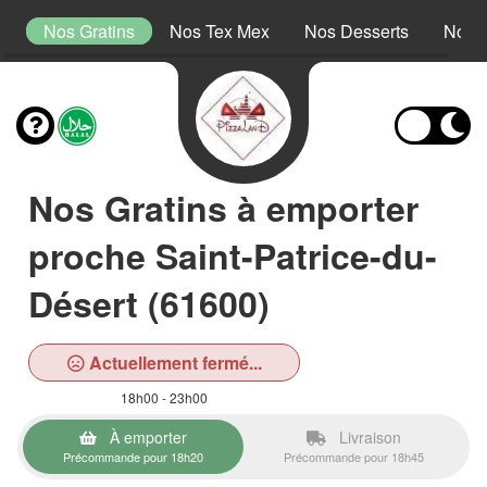
s
Nos Gratins
Nos Tex Mex
Nos Desserts
Nos 
Nos Gratins à emporter
proche Saint-Patrice-du-
Désert (61600)
Actuellement fermé...
18h00 - 23h00
À emporter
Livraison
Précommande pour 18h20
Précommande pour 18h45