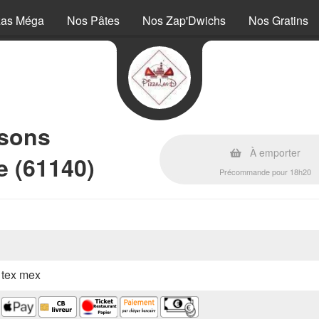
zas Méga
Nos Pâtes
Nos Zap'Dwichs
Nos Gratins
ssons
À emporter
e (61140)
Précommande pour 18h20
, tex mex