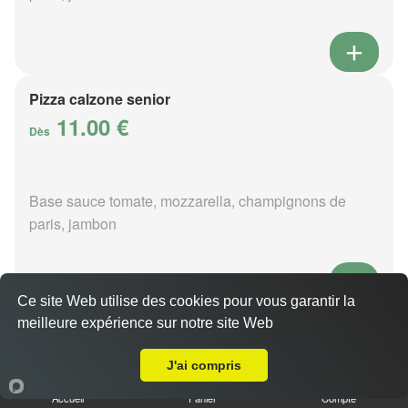
Pizza calzone senior
11.00 €
Dès
Base sauce tomate, mozzarella, champignons de
paris, jambon
Ce site Web utilise des cookies pour vous garantir la
meilleure expérience sur notre site Web
Pizza 4 fromages senior
Livraison sur Beauvain
11.00 €
Dès
J'ai compris
Accueil
Panier
Compte