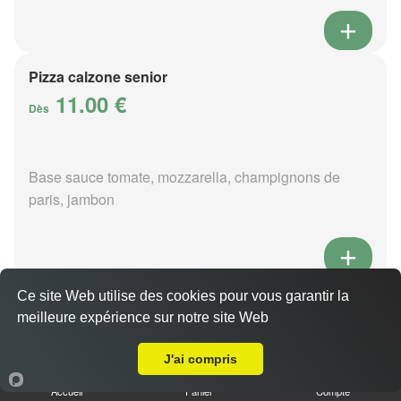
Pizza calzone senior
11.00 €
Dès
Base sauce tomate, mozzarella, champignons de
paris, jambon
Ce site Web utilise des cookies pour vous garantir la
Pizza 4 fromages senior
meilleure expérience sur notre site Web
11.00 €
Livraison sur La Chaux
Dès
J'ai compris
Accueil
Panier
Compte