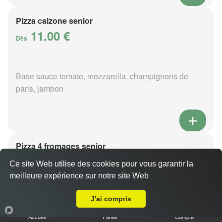
Pizza calzone senior
11.00 €
Dès
Base sauce tomate, mozzarella, champignons de
paris, jambon
Pizza 4 fromages senior
11.00 €
Dès
Ce site Web utilise des cookies pour vous garantir la
meilleure expérience sur notre site Web
Livraison sur La Coulonche
J'ai compris
Base sauce tomate, mozzarella, roquefort, chèvre,
parmesan
Accueil
Panier
Compte