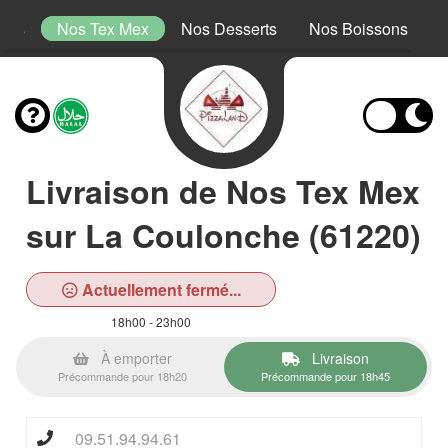
tins
Nos Tex Mex
Nos Desserts
Nos Boissons
Livraison de Nos Tex Mex
sur La Coulonche (61220)
Actuellement fermé...
18h00 - 23h00
À emporter
Livraison
Précommande pour 18h20
Précommande pour 18h45
09.51.94.94.61