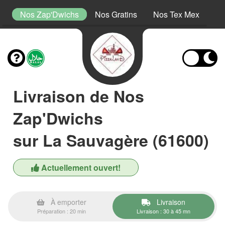
s
Nos Zap'Dwichs
Nos Gratins
Nos Tex Mex
No
Livraison de Nos
Zap'Dwichs
sur La Sauvagère (61600)
Actuellement ouvert!
À emporter
Livraison
Préparation : 20 min
Livraison : 30 à 45 mn