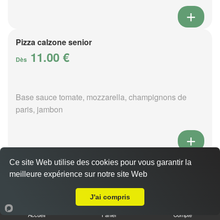
Pizza calzone senior
11.00 €
Dès
Base sauce tomate, mozzarella, champignons de
paris, jambon
Ce site Web utilise des cookies pour vous garantir la
Pizza 4 fromages senior
meilleure expérience sur notre site Web
11.00 €
Livraison sur La Sauvagère
Dès
J'ai compris
Accueil
Panier
Compte