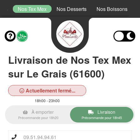
tins
Nos Tex Mex
Nos Desserts
Nos Boissons
Livraison de Nos Tex Mex
sur Le Grais (61600)
Actuellement fermé...
18h00 - 23h00
À emporter
Livraison
Précommande pour 18h20
Précommande pour 18h45
09.51.94.94.61