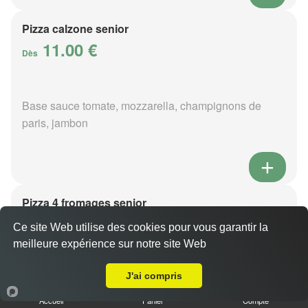
Pizza calzone senior
11.00 €
Dès
Base sauce tomate, mozzarella, champignons de
paris, jambon
Pizza 4 fromages senior
11.00 €
Dès
Ce site Web utilise des cookies pour vous garantir la
meilleure expérience sur notre site Web
Livraison sur Le Grais
J'ai compris
Base sauce tomate, mozzarella, roquefort, chèvre,
parmesan
Accueil
Panier
Compte