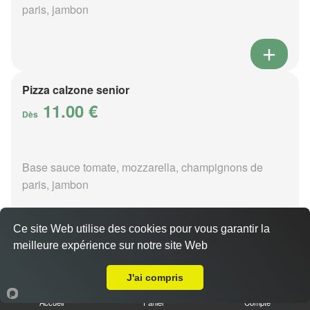
paris, jambon
Pizza calzone senior
11.00 €
Dès
Base sauce tomate, mozzarella, champignons de
paris, jambon
Ce site Web utilise des cookies pour vous garantir la
meilleure expérience sur notre site Web
Livraison sur Le Ménil-de-Briouze
Pizza 4 fromages senior
J'ai compris
11.00 €
Dès
Accueil
Panier
Compte