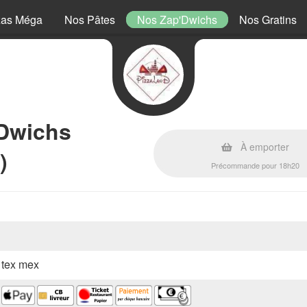
zas Méga
Nos Pâtes
Nos Zap'Dwichs
Nos Gratins
'Dwichs
À emporter
)
Précommande pour 18h20
, tex mex