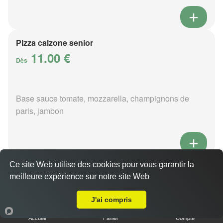
Pizza calzone senior
11.00 €
Dès
Base sauce tomate, mozzarella, champignons de
paris, jambon
Ce site Web utilise des cookies pour vous garantir la
Pizza 4 fromages senior
meilleure expérience sur notre site Web
11.00 €
Livraison sur Rives-d'Andaine
Dès
J'ai compris
Accueil
Panier
Compte