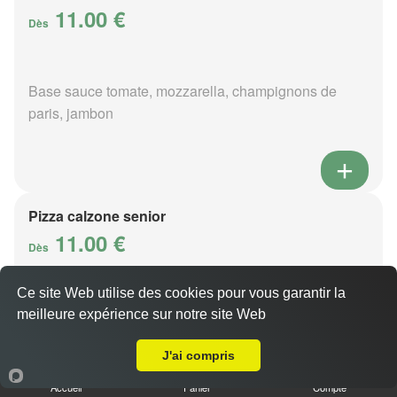
11.00 €
Dès
Base sauce tomate, mozzarella, champignons de
paris, jambon
Pizza calzone senior
11.00 €
Dès
Ce site Web utilise des cookies pour vous garantir la
Base sauce tomate, mozzarella, champignons de
meilleure expérience sur notre site Web
A Emporter sur Bagnoles-de-l'Orne-Normandie
paris, jambon
J'ai compris
Accueil
Panier
Compte