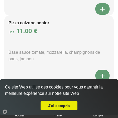
Pizza calzone senior
11.00 €
Dès
Base sauce tomate, mozzarella, champignons de
paris, jambon
Ce site Web utilise des cookies pour vous garantir la
Pizza 4 fromages senior
meilleure expérience sur notre site Web
11.00 €
Livraison sur Bagnoles-de-l'Orne-Normandie
Dès
J'ai compris
Accueil
Panier
Compte