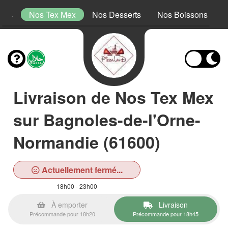
tins
Nos Tex Mex
Nos Desserts
Nos Boissons
Livraison de Nos Tex Mex
sur Bagnoles-de-l'Orne-
Normandie (61600)
Actuellement fermé...
18h00 - 23h00
À emporter
Livraison
Précommande pour 18h20
Précommande pour 18h45