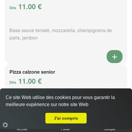
11.00 €
Dès
Base sauce tomate, mozzarella, champignons de
paris, jambon
Pizza calzone senior
11.00 €
Dès
Ce site Web utilise des cookies pour vous garantir la
Base sauce tomate, mozzarella, champignons de
meilleure expérience sur notre site Web
A Emporter sur Joué-du-Bois
paris, jambon
J'ai compris
Accueil
Panier
Compte