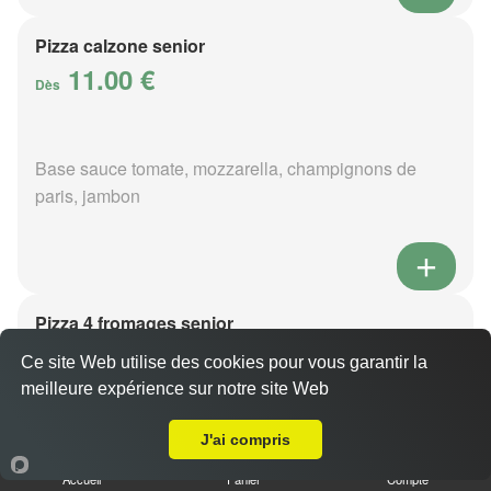
Pizza calzone senior
11.00 €
Dès
Base sauce tomate, mozzarella, champignons de
paris, jambon
Pizza 4 fromages senior
11.00 €
Dès
Ce site Web utilise des cookies pour vous garantir la
meilleure expérience sur notre site Web
Livraison sur Joué-du-Bois
J'ai compris
Base sauce tomate, mozzarella, roquefort, chèvre,
parmesan
Accueil
Panier
Compte