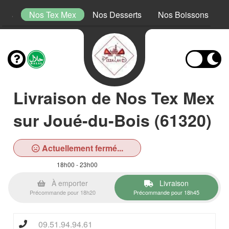
tins
Nos Tex Mex
Nos Desserts
Nos Boissons
Livraison de Nos Tex Mex
sur Joué-du-Bois (61320)
Actuellement fermé...
18h00 - 23h00
À emporter
Livraison
Précommande pour 18h20
Précommande pour 18h45
09.51.94.94.61