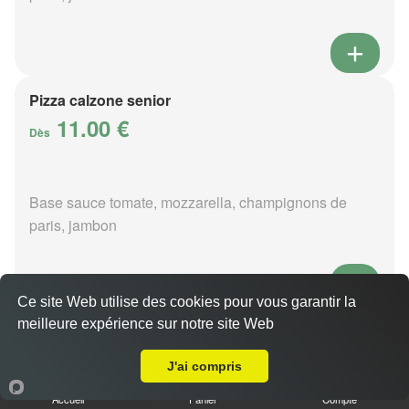
Pizza calzone senior
11.00 €
Dès
Base sauce tomate, mozzarella, champignons de
paris, jambon
Ce site Web utilise des cookies pour vous garantir la
meilleure expérience sur notre site Web
Pizza 4 fromages senior
A Emporter sur La Pallu
11.00 €
Dès
J'ai compris
Accueil
Panier
Compte