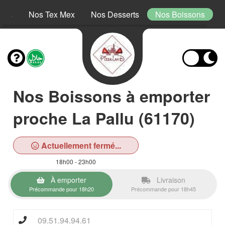
tins
Nos Tex Mex
Nos Desserts
Nos Boissons
Nos Boissons à emporter
proche La Pallu (61170)
Actuellement fermé...
18h00 - 23h00
À emporter
Livraison
Précommande pour 18h20
Précommande pour 18h45
09.51.94.94.61