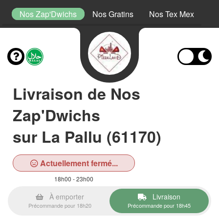
s
Nos Zap'Dwichs
Nos Gratins
Nos Tex Mex
No
Livraison de Nos
Zap'Dwichs
sur La Pallu (61170)
Actuellement fermé...
18h00 - 23h00
À emporter
Livraison
Précommande pour 18h20
Précommande pour 18h45