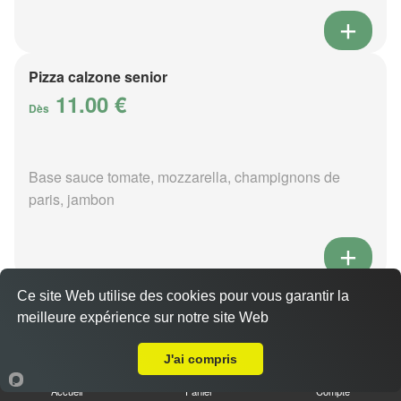
Pizza calzone senior
11.00 €
Dès
Base sauce tomate, mozzarella, champignons de
paris, jambon
Ce site Web utilise des cookies pour vous garantir la
Pizza 4 fromages senior
meilleure expérience sur notre site Web
11.00 €
Livraison sur La Pallu
Dès
J'ai compris
Accueil
Panier
Compte