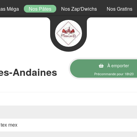
zas Méga
Nos Pâtes
Nos Zap'Dwichs
Nos Gratins
À emporter
des-Andaines
Précommande pour 18h20
, tex mex