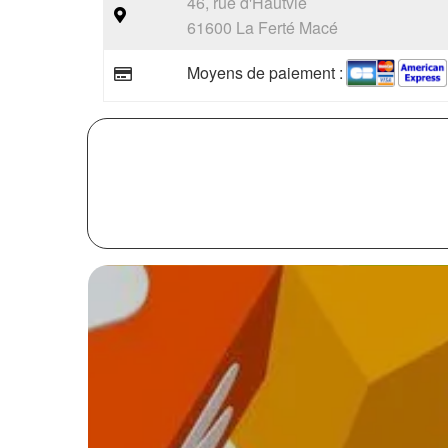
46, rue d'Hautvie
61600 La Ferté Macé
Moyens de paiement :