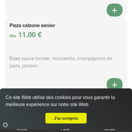
Pizza calzone senior
11.00 €
Dès
Base sauce tomate, mozzarella, champignons de
paris, jambon
Ce site Web utilise des cookies pour vous garantir la
Pizza 4 fromages senior
meilleure expérience sur notre site Web
11.00 €
Livraison sur Saint-Michel-des-Andaines
Dès
J'ai compris
Accueil
Panier
Compte