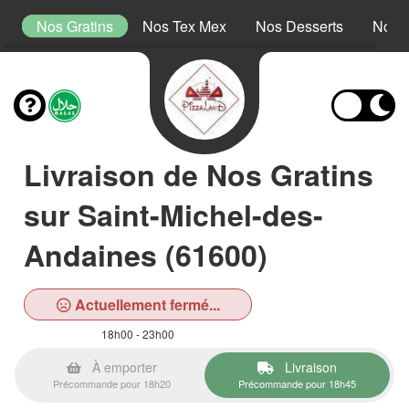
s
Nos Gratins
Nos Tex Mex
Nos Desserts
Nos 
Livraison de Nos Gratins
sur Saint-Michel-des-
Andaines (61600)
Actuellement fermé...
18h00 - 23h00
À emporter
Livraison
Précommande pour 18h20
Précommande pour 18h45