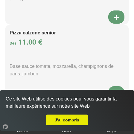
Pizza calzone senior
11.00 €
Dès
Base sauce tomate, mozzarella, champignons de
paris, jambon
Ce site Web utilise des cookies pour vous garantir la
meilleure expérience sur notre site Web
Pizza 4 fromages senior
Livraison sur Buré
11.00 €
Dès
J'ai compris
Accueil
Panier
Compte