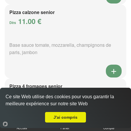
Pizza calzone senior
11.00 €
Dès
Base sauce tomate, mozzarella, champignons de
paris, jambon
Pizza 4 fromages senior
11.00 €
Dès
Ce site Web utilise des cookies pour vous garantir la
meilleure expérience sur notre site Web
Livraison sur Buré
J'ai compris
Base sauce tomate, mozzarella, roquefort, chèvre,
parmesan
Accueil
Panier
Compte