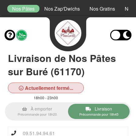
a
Nos Pâtes
Nos Zap'Dwichs
Nos Gratins
Nos 
Livraison de Nos Pâtes
sur Buré (61170)
Actuellement fermé...
18h00 - 23h00
À emporter
Livraison
Précommande pour 18h20
Précommande pour 18h45
09.51.94.94.61