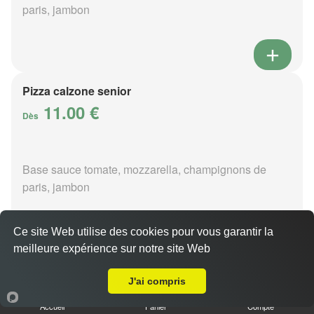
paris, jambon
Pizza calzone senior
11.00 €
Dès
Base sauce tomate, mozzarella, champignons de
paris, jambon
Ce site Web utilise des cookies pour vous garantir la
meilleure expérience sur notre site Web
Livraison sur La Motte-Fouquet
Pizza 4 fromages senior
J'ai compris
11.00 €
Dès
Accueil
Panier
Compte