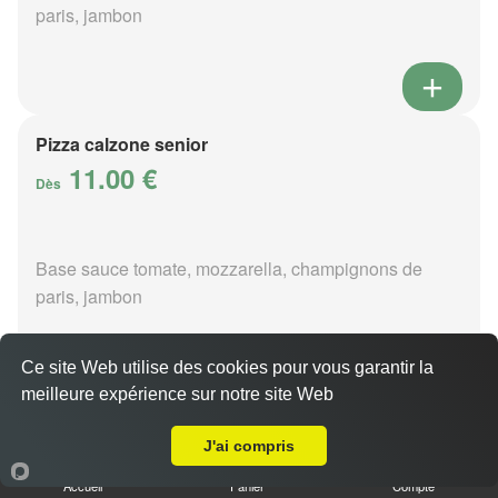
paris, jambon
Pizza calzone senior
11.00 €
Dès
Base sauce tomate, mozzarella, champignons de
paris, jambon
Ce site Web utilise des cookies pour vous garantir la
meilleure expérience sur notre site Web
Livraison sur La Motte-Fouquet
Pizza 4 fromages senior
J'ai compris
11.00 €
Dès
Accueil
Panier
Compte