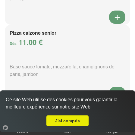
Pizza calzone senior
11.00 €
Dès
Base sauce tomate, mozzarella, champignons de
paris, jambon
Ce site Web utilise des cookies pour vous garantir la
meilleure expérience sur notre site Web
Pizza 4 fromages senior
Livraison sur Rânes
11.00 €
Dès
J'ai compris
Accueil
Panier
Compte