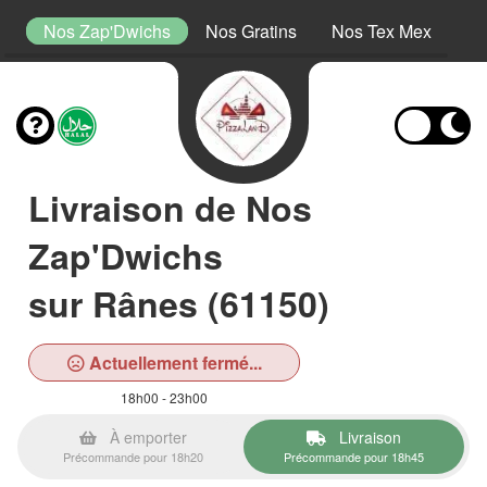
s
Nos Zap'Dwichs
Nos Gratins
Nos Tex Mex
No
Livraison de Nos
Zap'Dwichs
sur Rânes (61150)
Actuellement fermé...
18h00 - 23h00
À emporter
Livraison
Précommande pour 18h20
Précommande pour 18h45