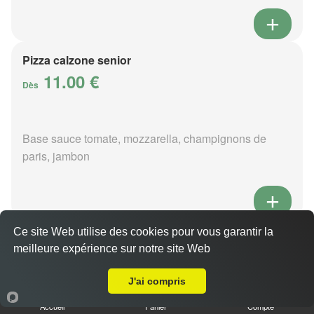
Pizza calzone senior
11.00 €
Dès
Base sauce tomate, mozzarella, champignons de
paris, jambon
Ce site Web utilise des cookies pour vous garantir la
Pizza 4 fromages senior
meilleure expérience sur notre site Web
11.00 €
Livraison sur Rânes
Dès
J'ai compris
Accueil
Panier
Compte