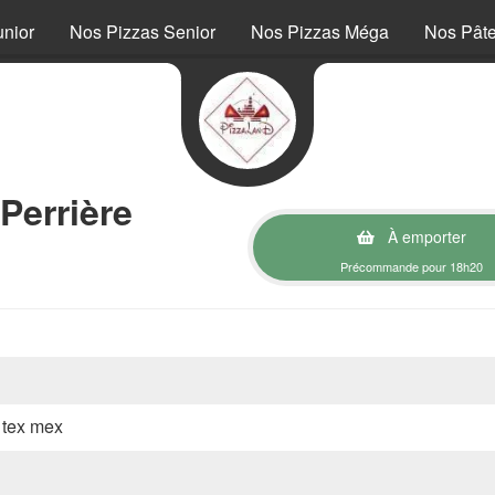
unior
Nos Pizzas Senior
Nos Pizzas Méga
Nos Pât
Perrière
À emporter
Précommande pour 18h20
, tex mex