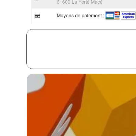
61600 La Ferté Macé
Moyens de paiement :