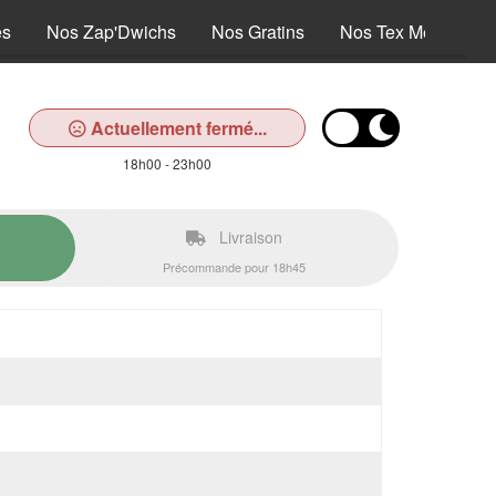
es
Nos Zap'Dwichs
Nos Gratins
Nos Tex Mex
No
Actuellement fermé...
18h00 - 23h00
Livraison
Précommande pour 18h45