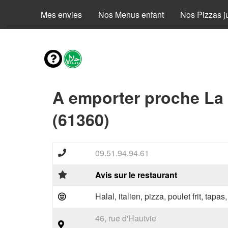
Mes envies
Nos Menus enfant
Nos Pizzas j
A emporter proche La 
(61360)
09.51.94.94.61
Avis sur le restaurant
Halal, italien, pizza, poulet frit, tapas
46, rue d'Hautvie