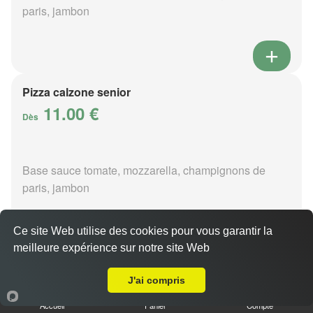
paris, jambon
Pizza calzone senior
11.00 €
Dès
Base sauce tomate, mozzarella, champignons de
paris, jambon
Ce site Web utilise des cookies pour vous garantir la
meilleure expérience sur notre site Web
Livraison sur La Perrière
Pizza 4 fromages senior
J'ai compris
11.00 €
Dès
Accueil
Panier
Compte