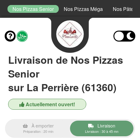
or
Nos Pizzas Senior
Nos Pizzas Méga
Nos Pâtes
Livraison de Nos Pizzas
Senior
sur La Perrière (61360)
Actuellement ouvert!
À emporter
Livraison
Préparation : 20 min
Livraison : 30 à 45 mn