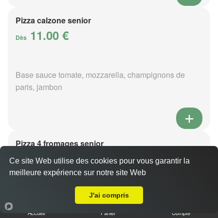
Pizza calzone senior
11.00 €
Dès
Base sauce tomate, mozzarella, champignons de
paris, jambon
Pizza 4 fromages senior
11.00 €
Dès
Ce site Web utilise des cookies pour vous garantir la
meilleure expérience sur notre site Web
Livraison sur La Perrière
J'ai compris
Base sauce tomate, mozzarella, roquefort, chèvre,
parmesan
Accueil
Panier
Compte