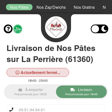
a
Nos Pâtes
Nos Zap'Dwichs
Nos Gratins
Nos 
Livraison de Nos Pâtes
sur La Perrière (61360)
Actuellement fermé...
18h00 - 23h00
À emporter
Livraison
Précommande pour 18h20
Précommande pour 18h45
09.51.94.94.61