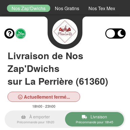
s
Nos Zap'Dwichs
Nos Gratins
Nos Tex Mex
No
Livraison de Nos
Zap'Dwichs
sur La Perrière (61360)
Actuellement fermé...
18h00 - 23h00
À emporter
Livraison
Précommande pour 18h20
Précommande pour 18h45