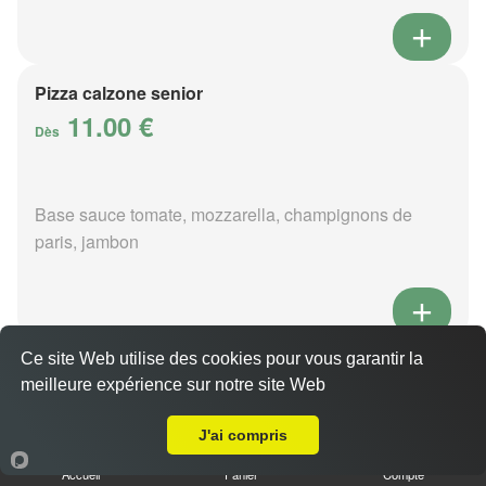
Pizza calzone senior
11.00 €
Dès
Base sauce tomate, mozzarella, champignons de
paris, jambon
Ce site Web utilise des cookies pour vous garantir la
Pizza 4 fromages senior
meilleure expérience sur notre site Web
11.00 €
Livraison sur La Perrière
Dès
J'ai compris
Accueil
Panier
Compte