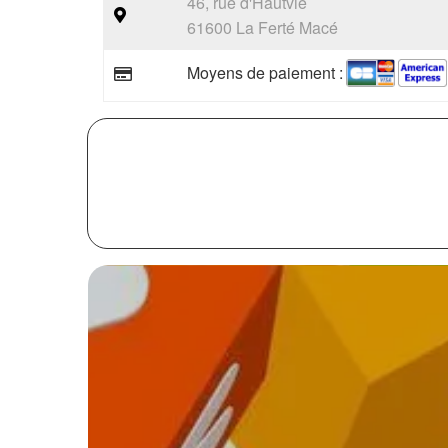
46, rue d'Hautvie
61600 La Ferté Macé
Moyens de paiement :