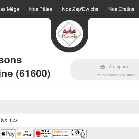
zas Méga
Nos Pâtes
Nos Zap'Dwichs
Nos Gratins
ssons
À emporter
ne (61600)
Précommande pour 18h20
, tex mex