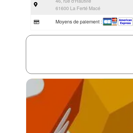
46, rue d'Hautvie
61600 La Ferté Macé
Moyens de paiement :