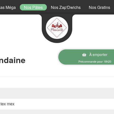
zas Méga
Nos Pâtes
Nos Zap'Dwichs
Nos Gratins
À emporter
ndaine
Précommande pour 18h20
, tex mex