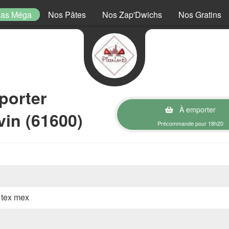
zas Méga
Nos Pâtes
Nos Zap'Dwichs
Nos Gratins
porter
À emporter
in (61600)
Précommande pour 18h20
, tex mex