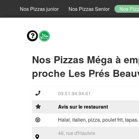
fant
Nos Pizzas junior
Nos Pizzas Senior
Nos Piz
Nos Pizzas Méga à em
proche Les Prés Beauv
09.51.94.94.61
Avis sur le restaurant
Halal, italien, pizza, poulet frit, tapas
46, rue d'Hautvie