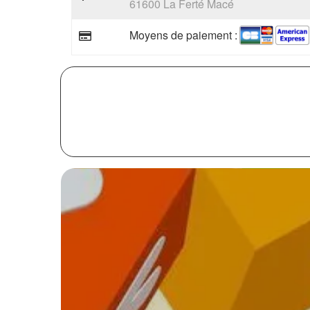
61600 La Ferté Macé
Moyens de paiement :