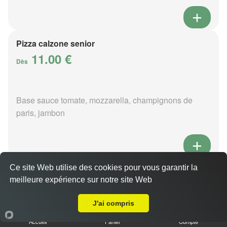
Pizza calzone senior
11.00 €
Dès
Base sauce tomate, mozzarella, champignons de
paris, jambon
Ce site Web utilise des cookies pour vous garantir la
Pizza 4 fromages senior
meilleure expérience sur notre site Web
11.00 €
Livraison sur Les Prés Beauvin
Dès
J'ai compris
Accueil
Panier
Compte