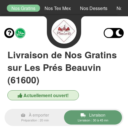
s
Nos Gratins
Nos Tex Mex
Nos Desserts
Nos 
Livraison de Nos Gratins
sur Les Prés Beauvin
(61600)
Actuellement ouvert!
À emporter
Livraison
Préparation : 20 min
Livraison : 30 à 45 mn