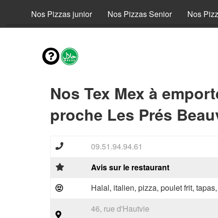
fant
Nos Pizzas junior
Nos Pizzas Senior
Nos Piz
Nos Tex Mex à emport
proche Les Prés Beauv
09.51.94.94.61
Avis sur le restaurant
Halal, italien, pizza, poulet frit, tapas
46, rue d'Hautvie