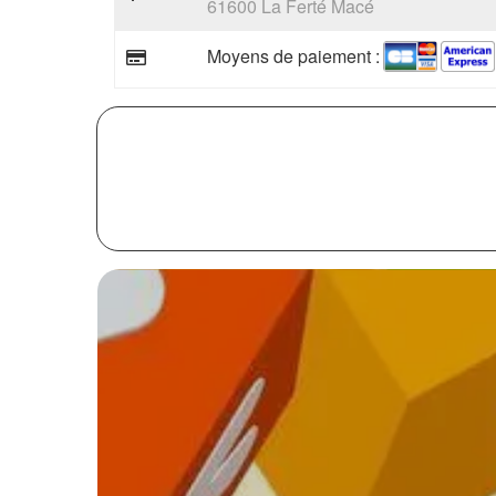
61600 La Ferté Macé
Moyens de paiement :